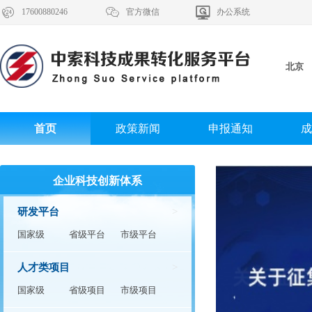



17600880246
官方微信
办公系统
北京
首页
政策新闻
申报通知
成
企业科技创新体系
研发平台
>
国家级
省级平台
市级平台
人才类项目
>
国家级
省级项目
市级项目