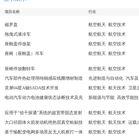
项目名称
行业
磁罗盘
航空航天 航空技术
拖曳式液冷车
航空航天 航空技术
座舱盖停放架
航空航天 航空技术
座椅（座舱盖）吊车
航空航天 航空技术
座椅停放翻转车
航空航天 航空技术
汽车部件热处理用纯铜感应线圈增材制造
先进制造与自动化 汽车
技术及其成套装备
术
灵犀04星A轴SADA技术开发
航空航天 航天技术 卫星
电动汽车动力电池健康状态诊断技术及充
新能源与节能 高效节能技
电检测装备开发
应用于“侦干探通”系统的超宽带固态发射
航空航天 航天技术
机研制
大口径固体火箭发动机绝热层真空粘贴技
航空航天 航天技术 运载
术开发
基于输配变电网多场景反无人机察打一体
航空航天 航空技术