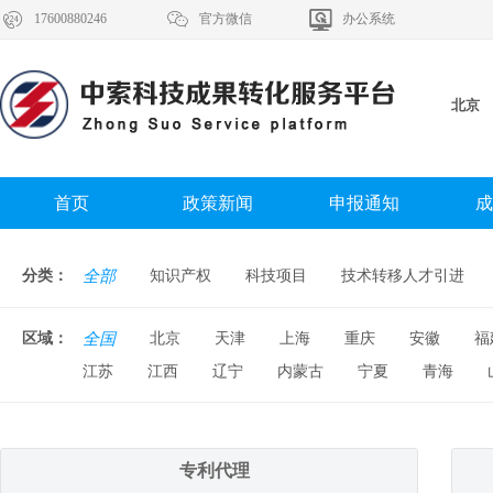



17600880246
官方微信
办公系统
北京
首页
政策新闻
申报通知
成
分类：
全部
知识产权
科技项目
技术转移人才引进
区域：
全国
北京
天津
上海
重庆
安徽
福
江苏
江西
辽宁
内蒙古
宁夏
青海
专利代理