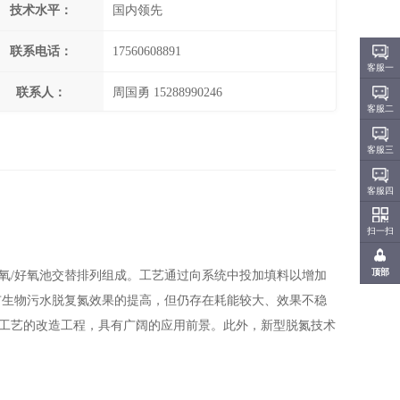
技术水平：
国内领先
联系电话：
17560608891
客服一
联系人：
周国勇 15288990246
客服二
客服三
客服四
扫一扫
顶部
氧/好氧池交替排列组成。工艺通过向系统中投加填料以增加
市生物污水脱复氮效果的提高，但仍存在耗能较大、效果不稳
种工艺的改造工程，具有广阔的应用前景。此外，新型脱氮技术