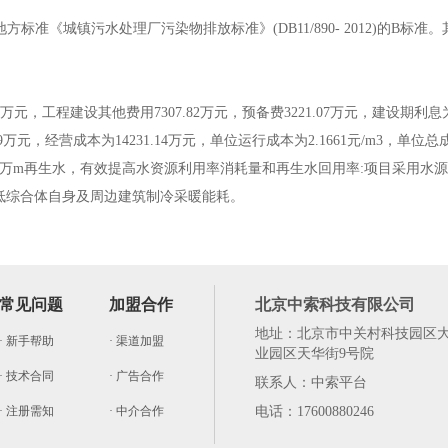
地方标准《城镇污水处理厂污染物排放标准》(DB11/890- 2012)的B
.23万元，工程建设其他费用7307.82万元，预备费3221.07万元，建设期利息
9万元，经营成本为14231.14万元，单位运行成本为2.1661元/m3，单位总成本
8万m再生水，有效提高水资源利用率消耗量和再生水回用率:项目采用水
降低综合体自身及周边建筑制冷采暖能耗。
常见问题
加盟合作
北京中索科技有限公司
地址：北京市中关村科技园区
· 新手帮助
· 渠道加盟
业园区天华街9号院
· 技术合同
· 广告合作
联系人：中索平台
· 注册需知
· 中介合作
电话：17600880246