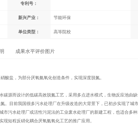
专利号：
新兴产业：
节能环保
单位类型：
高等院校
明
成果水平评价图片
亚硝酸盐，为部分厌氧氨氧化创造条件，实现深度脱氮。
污水碳源而设计的低碳高效脱氮工艺，采用多点进水模式，生物反应池由缺
脱氮。目前我国很多污水处理厂在升级改造的大背景下，已初步实现了城
合城市污水处理厂或活性污泥法的工业废水处理厂的新建工程，也适合多
望实现短程反硝化耦合厌氧氨氧化工艺的推广应用。