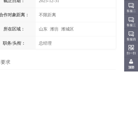
截止日期：
2025-12-31
客服二
合作对象距离：
不限距离
客服三
所在区域：
山东 潍坊 潍城区
客服四
职务/头衔：
总经理
扫一扫
标要求
顶部