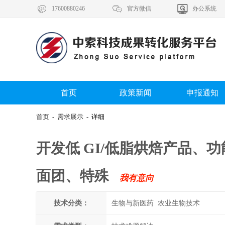



17600880246
官方微信
办公系统
首页
政策新闻
申报通知
首页
-
需求展示
- 详细
开发低 GI/低脂烘焙产品、
面团、特殊
我有意向
技术分类：
生物与新医药 农业生物技术